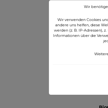
Ener
Die 
Wir benötige
Kör
Batt
Wir verwenden Cookies und 
Preise
du
andere uns helfen, diese W
äuße
werden (z. B. IP-Adressen), z
Mit 
Informationen über die Verwe
Tech
je
Zell
mü
Weitere
reg
Mo
m
me
werd
ener
op
clas
die 
mit L
Bio