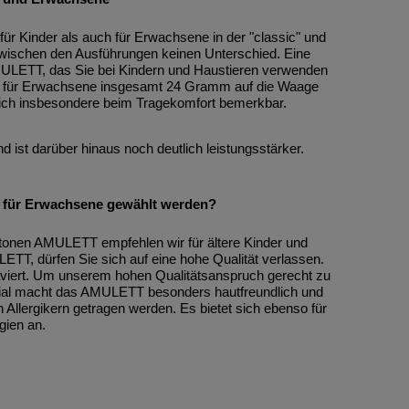
 diesem
zum Amulett finden Sie hier.
llte der
Fußzeile unserer Homepage
h und
Neben
Ihre Fragen nimmt unser
ER am
r zum
r Kinder als auch für Erwachsene in der "classic" und
en wir
Support-Team gerne per Mail
zwischen den Ausführungen keinen Unterschied. Eine
agen
ein
MULETT, das Sie bei Kindern und Haustieren verwenden
P Handy
oder auch telefonisch
nergie
 uns
TT für Erwachsene insgesamt 24 Gramm auf die Waage
Handy
entgegen. Die Daten und
lüssels
einen
 sich insbesondere beim Tragekomfort bemerkbar.
andy
Telefonzeiten finden Sie in der
welle
ern und
Fußzeile unserer Homepage
des
von
und ist darüber hinaus noch deutlich leistungsstärker.
kweise,
ERS:
igt. Es
hrungen
,
elt, wie
 Sie
 mm.
nismus
 für Erwachsene gewählt werden?
t unser
ial:
des
er Mail
rde das
kt eine
otonen AMULETT empfehlen wir für ältere Kinder und
sch
, sowie
lbst und
T, dürfen Sie sich auf eine hohe Qualität verlassen.
n und
genesis
iert. Um unserem hohen Qualitätsanspruch gerecht zu
den
rial macht das AMULETT besonders hautfreundlich und
e in der
it
 z.B. in
llergikern getragen werden. Es bietet sich ebenso für
mepage
en mit
gien an.
 eines
gehen,
ca. 10
inhalten
astyp:
eine
Glas).
des