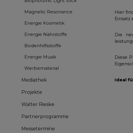
Biophotonic Light Stick
Magnetic Resonance
Hier fin
Einsatz
Energie Kosmetik
Energie Nährstoffe
Die n
leistung
Bodenhilfsstoffe
Energie Musik
Diese P
Eigensch
Werbematerial
Ideal f
Mediathek
Projekte
Walter Rieske
Partnerprogramme
Messetermine