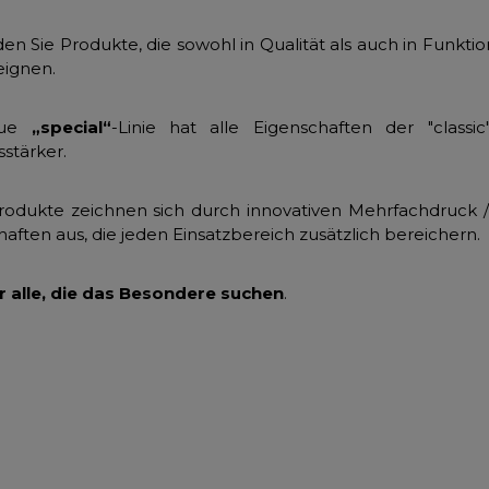
den Sie Produkte, die sowohl in Qualität als auch in Funkti
 eignen.
eue
„special“
-Linie hat alle Eigenschaften der "classi
sstärker.
rodukte zeichnen sich durch innovativen Mehrfachdruck 
aften aus, die jeden Einsatzbereich zusätzlich bereichern.
ür alle, die das Besondere suchen
.