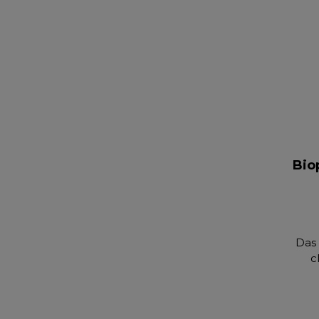
Bio
Das
c
A