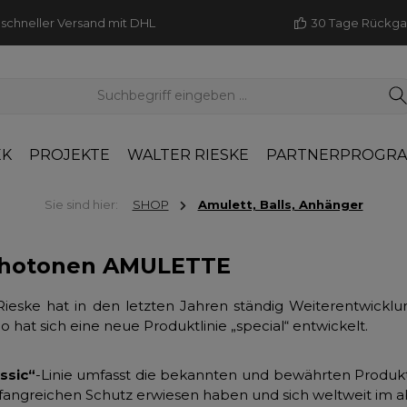
schneller Versand mit DHL
30 Tage Rückg
EK
PROJEKTE
WALTER RIESKE
PARTNERPROGR
Sie sind hier:
SHOP
Amulett, Balls, Anhänger
photonen AMULETTE
Rieske hat in den letzten Jahren ständig Weiterentwickl
So hat sich eine neue Produktlinie „special“ entwickelt.
ssic“
-Linie umfasst die bekannten und bewährten Produkte
angreichen Schutz erwiesen haben und sich weltweit im a