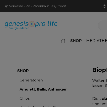
m Hauptinhalt springen
Zur Suche springen
Zur Hauptnavigation springen
Vorkasse - PP - Ratenkauf EasyCredit
SHOP
MEDIATH
Bio
SHOP
Generatoren
Walter 
lassen. 
Amulett, Balls, Anhänger
Chips
Die
„cla
und umf