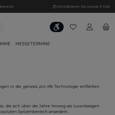
aberecht
Kontaktieren Sie uns per E-Mail
Werkzeugleiste anzeigen
Du hast 0 Produkte 
AMME
MESSETERMINE
ungen in die
genesis pro life
Technologie einfließen
, die sich über die Jahre hinweg als zuverlässigen
bsoluten Spitzenbereich ansiedeln.