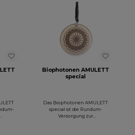
ULETT
Biophotonen AMULETT
special
ULETT
Das Biophotonen AMULETT
Rundum-
special ist die Rundum-
Versorgung zur
 und
Aufrechterhaltung und
res
Energetisierung Ihres