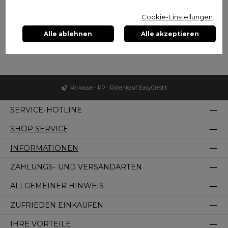
Cookie-Einstellungen
Keine Produkte gefunden.
Alle ablehnen
Alle akzeptieren
Vorkasse - PP - Ratenkauf EasyCredit
SERVICE-HOTLINE
SHOP SERVICE
INFORMATIONEN
ZAHLUNGS- UND VERSANDARTEN
ALLGEMEINER HINWEIS
ZUFRIEDEN EINKAUFEN
IHRE VORTEILE