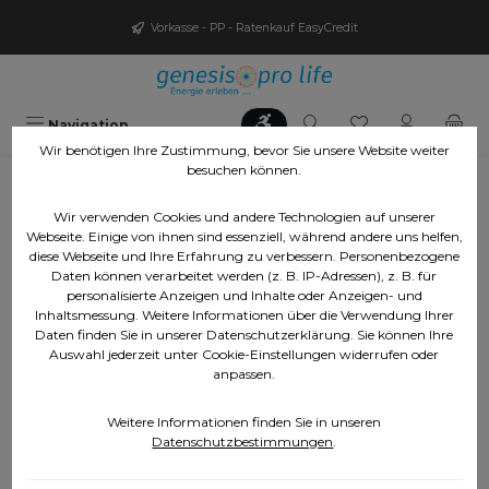
Zum Hauptinhalt springen
Vorkasse - PP - Ratenkauf EasyCredit
Werkzeugleiste anzeigen
Du hast 0 Produ
Navigation
Wir benötigen Ihre Zustimmung, bevor Sie unsere Website weiter
besuchen können.
Sie sind hier:
Shop Service
Wir verwenden Cookies und andere Technologien auf unserer
Shop Service
Webseite. Einige von ihnen sind essenziell, während andere uns helfen,
diese Webseite und Ihre Erfahrung zu verbessern. Personenbezogene
Daten können verarbeitet werden (z. B. IP-Adressen), z. B. für
personalisierte Anzeigen und Inhalte oder Anzeigen- und
Inhaltsmessung. Weitere Informationen über die Verwendung Ihrer
Daten finden Sie in unserer Datenschutzerklärung. Sie können Ihre
Auswahl jederzeit unter Cookie-Einstellungen widerrufen oder
anpassen.
Weitere Informationen finden Sie in unseren
Datenschutzbestimmungen
.
Produkte filtern