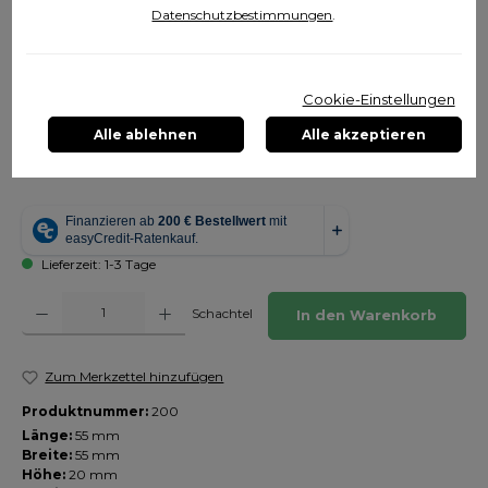
Datenschutzbestimmungen
.
Cookie-Einstellungen
144,00 €
Alle ablehnen
Alle akzeptieren
Inhalt:
1 Stück
Preise inkl. MwSt. zzgl. Versandkosten
Lieferzeit: 1-3 Tage
Produkt Anzahl: Gib den gewünschten Wert ein oder benutze die Schaltfläch
Schachtel
In den Warenkorb
Zum Merkzettel hinzufügen
Produktnummer:
200
Länge:
55 mm
Breite:
55 mm
Höhe:
20 mm