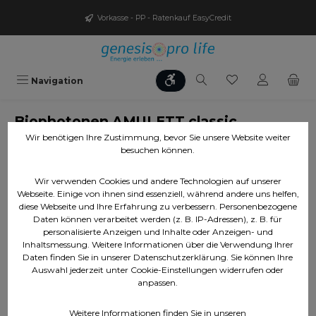
Zum Hauptinhalt springen
Vorkasse - PP - Ratenkauf EasyCredit
Werkzeugleiste anzeigen
Du hast 0 Produ
Navigation
Biophotonen AMULETT classic
Wir benötigen Ihre Zustimmung, bevor Sie unsere Website weiter
besuchen können.
Bildergalerie überspringen
Wir verwenden Cookies und andere Technologien auf unserer
Webseite. Einige von ihnen sind essenziell, während andere uns helfen,
diese Webseite und Ihre Erfahrung zu verbessern. Personenbezogene
Daten können verarbeitet werden (z. B. IP-Adressen), z. B. für
personalisierte Anzeigen und Inhalte oder Anzeigen- und
Inhaltsmessung. Weitere Informationen über die Verwendung Ihrer
Daten finden Sie in unserer Datenschutzerklärung. Sie können Ihre
Auswahl jederzeit unter Cookie-Einstellungen widerrufen oder
anpassen.
Weitere Informationen finden Sie in unseren