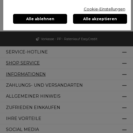
Behalten Sie interessante Produkte im Auge, indem Sie sie
zu Ihrem Merkzettel hinzufügen.
Cookie-Einstellungen
Alle ablehnen
Alle akzeptieren
Vorkasse - PP - Ratenkauf EasyCredit
SERVICE-HOTLINE
SHOP SERVICE
INFORMATIONEN
ZAHLUNGS- UND VERSANDARTEN
ALLGEMEINER HINWEIS
ZUFRIEDEN EINKAUFEN
IHRE VORTEILE
SOCIAL MEDIA