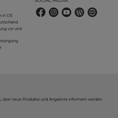
SOCIAL MEDIA
Facebook
Instagram
YouTube
Blog
Website
i in DE
eutschland
tung vor und
ntsorgung
e
in, über neue Produkte und Angebote informiert werden.