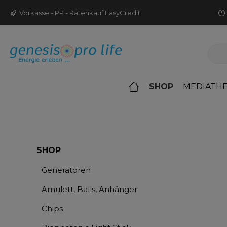
m Hauptinhalt springen
Zur Suche springen
Zur Hauptnavigation springen
Vorkasse - PP - Ratenkauf EasyCredit
SHOP
MEDIATH
SHOP
Generatoren
Amulett, Balls, Anhänger
Chips