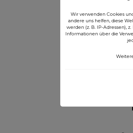
•Fu
un
Wir verwenden Cookies und 
andere uns helfen, diese W
•S
werden (z. B. IP-Adressen), z
könne
Informationen über die Verwe
down
je
E-B
uns
per M
Weitere
en
Telef
Fußz
ge