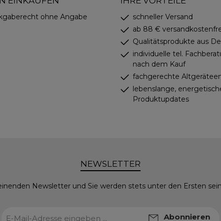
N EINKAUFEN
IHRE VORTEILE
kgaberecht ohne Angabe
schneller Versand
ab 88 € versandkostenfre
Qualitätsprodukte aus D
individuelle tel. Fachbera
nach dem Kauf
fachgerechte Altgerätee
lebenslange, energetisch
Produktupdates
NEWSLETTER
einenden Newsletter und Sie werden stets unter den Ersten se
E-
Abonnieren