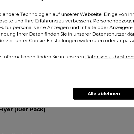
nkstrahlen •Störfelder
Team gerne per Mail
terwegs •Natürliche
In den Warenkorb
auch telefonisch ent
In den Warenko
andere Technologien auf unserer Webseite. Einige von ihn
Lichtfrequenz
Die Daten und Telefon
ebseite und Ihre Erfahrung zu verbessern. Personenbezoge
elbstverantwortung Sie
finden Sie in der Fuß
. B. für personalisierte Anzeigen und Inhalte oder Anzeige
n das E-Book hier direkt
unserer Homepa
ndung Ihrer Daten finden Sie in unserer Datenschutzerklä
loaden. Download gratis
derzeit unter Cookie-Einstellungen widerrufen oder anpass
ookIhre Fragen nimmt
er Support-Team gerne
ail oder auch telefonisch
 Informationen finden Sie in unseren
Datenschutzbestim
tgegen. Die Daten und
onzeiten finden Sie in der
eile unserer Homepage
Alle ablehnen
nesis pro life "5G"
Flyer (10er Pack)