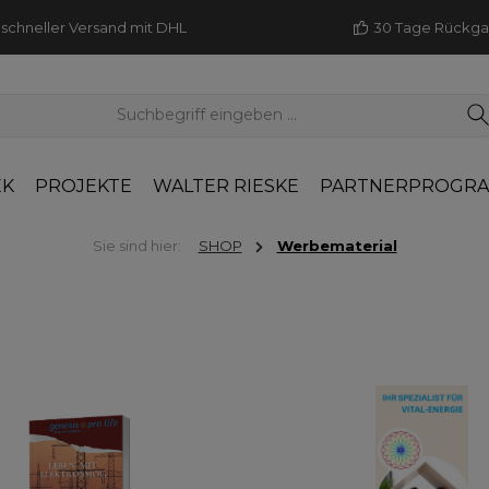
schneller Versand mit DHL
30 Tage Rückg
EK
PROJEKTE
WALTER RIESKE
PARTNERPROGR
Sie sind hier:
SHOP
Werbematerial