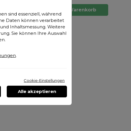
 oder
Fragen nimmt unser Support-
gegen.
rb
Team gerne per Mail oder
In den Warenkorb
en sind essenziell, während
zeiten
auch telefonisch entgegen.
ne Daten können verarbeitet
zeile
Die Daten und Telefonzeiten
n- und Inhaltsmessung. Weitere
ge
finden Sie in der Fußzeile
rung. Sie können Ihre Auswahl
unserer Homepage
en.
mungen
.
Cookie-Einstellungen
Alle akzeptieren