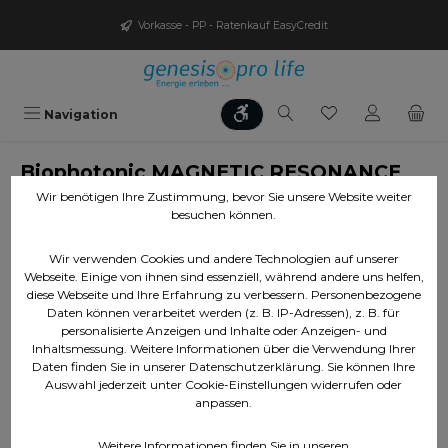
Zum Hauptinhalt springen
Vorkasse - PP - Ratenkauf EasyCredit
Werkzeugleiste anzeigen
Du hast 0 Produ
Navigation
Biophotonic MAGNETIC RESONANCE
kleine Matte aus Kunstleder
Wir benötigen Ihre Zustimmung, bevor Sie unsere Website weiter
besuchen können.
Wir verwenden Cookies und andere Technologien auf unserer
Bildergalerie überspringen
Webseite. Einige von ihnen sind essenziell, während andere uns helfen,
diese Webseite und Ihre Erfahrung zu verbessern. Personenbezogene
Daten können verarbeitet werden (z. B. IP-Adressen), z. B. für
personalisierte Anzeigen und Inhalte oder Anzeigen- und
Inhaltsmessung. Weitere Informationen über die Verwendung Ihrer
Daten finden Sie in unserer Datenschutzerklärung. Sie können Ihre
Auswahl jederzeit unter Cookie-Einstellungen widerrufen oder
anpassen.
Weitere Informationen finden Sie in unseren