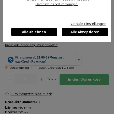
Datenschutzbestimmungen
.
Cookie-Einstellungen
Alle ablehnen
Alle akzeptieren
333,00 €
Inhalt:
1 Stück
Preise inkl. MwSt. zzgl. Versandkosten
Versandfertig in 14 Tagen, Lieferzeit 1-3 Tage
Produkt Anzahl: Gib den gewünschten Wert ein oder benutze die Schaltfläch
Stück
In den Warenkorb
Zum Merkzettel hinzufügen
Produktnummer:
460
Länge:
740 mm
Breite:
530 mm