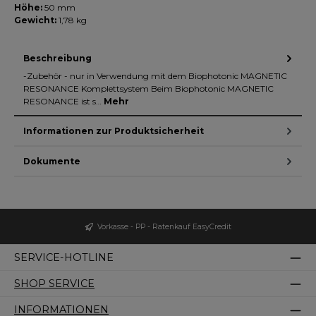
Höhe:
50 mm
Gewicht:
1,78 kg
Beschreibung
-Zubehör - nur in Verwendung mit dem Biophotonic MAGNETIC
RESONANCE Komplettsystem Beim Biophotonic MAGNETIC
RESONANCE ist s…
Mehr
Informationen zur Produktsicherheit
Dokumente
Vorkasse - PP - Ratenkauf EasyCredit
SERVICE-HOTLINE
SHOP SERVICE
INFORMATIONEN