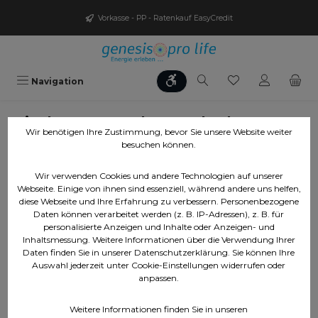
Zum Hauptinhalt springen
Vorkasse - PP - Ratenkauf EasyCredit
Werkzeugleiste anzeigen
Du hast 0 Produ
Navigation
Biophotonen Hyaluron Gel - Charge:
Wir benötigen Ihre Zustimmung, bevor Sie unsere Website weiter
K250108/2 - MHD 09/2026
besuchen können.
Wir verwenden Cookies und andere Technologien auf unserer
Webseite. Einige von ihnen sind essenziell, während andere uns helfen,
Bildergalerie überspringen
diese Webseite und Ihre Erfahrung zu verbessern. Personenbezogene
Daten können verarbeitet werden (z. B. IP-Adressen), z. B. für
personalisierte Anzeigen und Inhalte oder Anzeigen- und
Inhaltsmessung. Weitere Informationen über die Verwendung Ihrer
Daten finden Sie in unserer Datenschutzerklärung. Sie können Ihre
Auswahl jederzeit unter Cookie-Einstellungen widerrufen oder
anpassen.
Weitere Informationen finden Sie in unseren