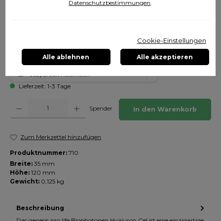
Datenschutzbestimmungen
.
88,00 €
Cookie-Einstellungen
Preise inkl. MwSt. zzgl. Versandkosten
Alle ablehnen
Alle akzeptieren
Lieferzeit: 1-3 Tage
Produkt Anzahl: Gib den gewünschten Wert ein oder benutze die Schaltfläch
Spender
In den Warenkorb
Zum Merkzettel hinzufügen
Produktnummer:
710
Breite:
35 mm
Höhe:
120 mm
Gewicht:
0,125 kg
Beschreibung
Das genesis pro life Biophotonen Hyaluron Gel ist eine einzigartige